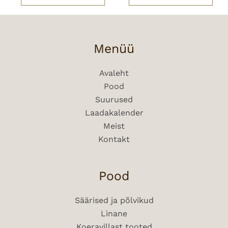
Menüü
Avaleht
Pood
Suurused
Laadakalender
Meist
Kontakt
Pood
Säärised ja põlvikud
Linane
Koera­villast tooted