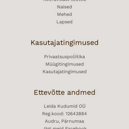
Naised
Mehed
Lapsed
Kasutajatingimused
Privaatsuspoliitika
Müügitingimused
Kasutajatingimused
Ettevõtte andmed
Leida Kudumid OÜ
Reg.kood: 12643884
Audru, Pärnumaa
Jägi meid Facebook