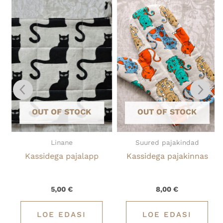
l
l
nti.
uid
lehel.
OUT OF STOCK
OUT OF STOCK
Linane
Suured pajakindad
Kassidega pajalapp
Kassidega pajakinnas
5,00
€
8,00
€
LOE EDASI
LOE EDASI