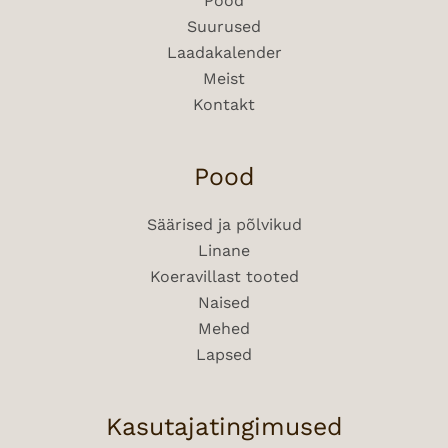
Pood
Suurused
Laadakalender
Meist
Kontakt
Pood
Säärised ja põlvikud
Linane
Koera­villast tooted
Naised
Mehed
Lapsed
Kasutajatingimused