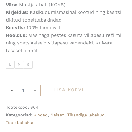
Värv:
Mustjas-hall (KOKS)
Kirjeldus:
Käsikudumismasinal kootud ning käsitsi
tikitud topeltlabakindad
Koostis:
100% lambavill
Hooldus:
Masinaga pestes kasuta villapesu režiimi
ning spetsiaalseid villapesu vahendeid. Kuivata
tasasel pinnal.
L
M
S
LISA KORVI
-
+
Tootekood:
604
Kategooriad:
Kindad
,
Naised
,
Tikandiga labakud
,
Topeltlabakud