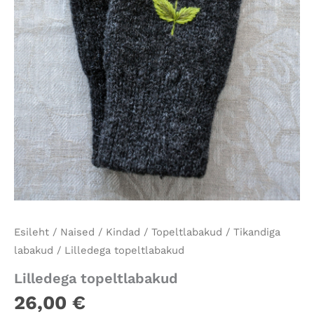
Esileht
/
Naised
/
Kindad
/
Topeltlabakud
/
Tikandiga
labakud
/ Lilledega topeltlabakud
Lilledega topeltlabakud
26,00
€