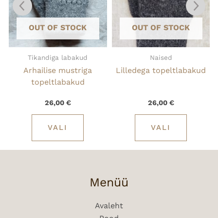
teha
teha
lehel.
tootelehel.
tooteleh
OUT OF STOCK
OUT OF STOCK
Tikandiga labakud
Naised
Arhailise mustriga
Lilledega topeltlabakud
topeltlabakud
26,00
€
26,00
€
VALI
VALI
Menüü
Avaleht